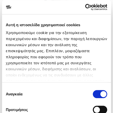
Αυτή η ιστοσελίδα χρησιμοποιεί cookies
Χρησιμοποιούμε cookie για την εξατομίκευση
περιεχομένου και διαφημίσεων, την παροχή λειτουργιών
Powder Coat
κοινωνικών μέσων και την ανάλυση της
ΣΤΟΚΟΙ ΣΠΑΤΟΥΛΑΡΙΣΜΑΤΟΣ –
επισκεψιμότητάς μας. Επιπλέον, μοιραζόμαστε
ΕΠΙΣΚΕΥΗΣ & ΟΠΛΙΣΜΟΙ ΞΗΡΑΣ
πληροφορίες που αφορούν τον τρόπο που
ΔΟΜΗΣΗΣ
χρησιμοποιείτε τον ιστότοπό μας με συνεργάτες
κοινωνικών μέσων, διαφήμισης και αναλύσεων, οι
Καλυπτικός στόκος σπατουλαρίσματος
οποίοι ενδεχομένως να τις συνδυάσουν με άλλες
(για κάλυψη ατελειών έως 4mm/στρώση)
πληροφορίες που τους έχετε παραχωρήσει ή τις οποίες
έχουν συλλέξει σε σχέση με την από μέρους σας χρήση
Επιλογή
των υπηρεσιών τους.
Αναγκαία
συγκατάθεσης
Προτιμήσεις