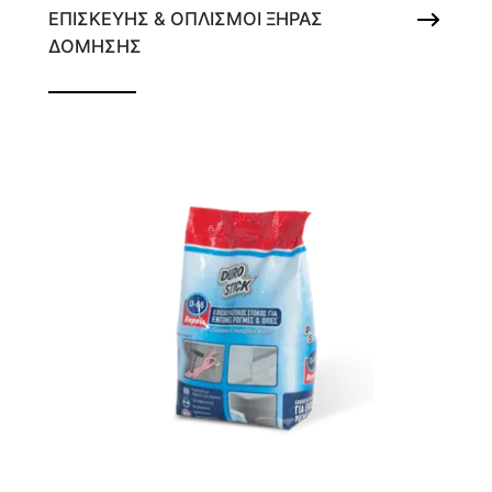
ΕΠΙΣΚΕΥΗΣ & ΟΠΛΙΣΜΟΙ ΞΗΡΑΣ
ΔΟΜΗΣΗΣ
Αυτοκόλλητη υαλοταινία αρμών με
άνοιγμα καρέ 2,5x2,5mm για
γυψοσανίδες, τσιμεντοσανίδες & ρωγμών
σε μπετόν και σοβά