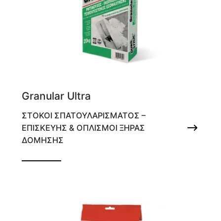
Granular Ultra
ΣΤΟΚΟΙ ΣΠΑΤΟΥΛΑΡΙΣΜΑΤΟΣ –
ΕΠΙΣΚΕΥΗΣ & ΟΠΛΙΣΜΟΙ ΞΗΡΑΣ
ΔΟΜΗΣΗΣ
Ρητινούχος ινοπλισμένος τσιμεντόστοκος
εξομάλυνσης (για κάλυψη ατελειών έως
15mm/στρώση)