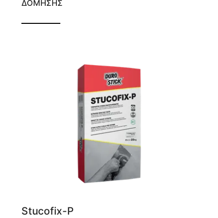
ΔΟΜΗΣΗΣ
Ελαφροβαρής επισκευαστικός ακρυλικός
στόκος
Stucofix-P