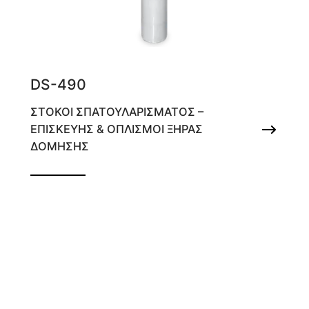
DS-490
ΣΤΟΚΟΙ ΣΠΑΤΟΥΛΑΡΙΣΜΑΤΟΣ –
ΕΠΙΣΚΕΥΗΣ & ΟΠΛΙΣΜΟΙ ΞΗΡΑΣ
ΔΟΜΗΣΗΣ
Υαλόπλεγμα οπλισμού τσιμεντοειδών
επαλειφόμενων στεγανωτικών στρώσεων
& στόκων εξομάλυνσης, με άνοιγμα καρέ
6x5mm