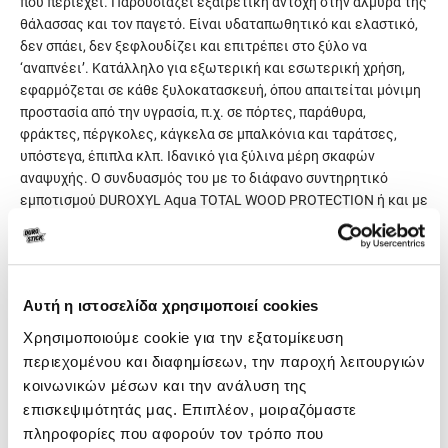
που περιέχει. Παρουσιάζει εξαιρετική αντοχή στην αλμύρα της
θάλασσας και τον παγετό. Είναι υδαταπωθητικό και ελαστικό,
δεν σπάει, δεν ξεφλουδίζει και επιτρέπει στο ξύλο να
‘αναπνέει’. Κατάλληλο για εξωτερική και εσωτερική χρήση,
εφαρμόζεται σε κάθε ξυλοκατασκευή, όπου απαιτείται μόνιμη
προστασία από την υγρασία, π.χ. σε πόρτες, παράθυρα,
φράκτες, πέργκολες, κάγκελα σε μπαλκόνια και ταράτσες,
υπόστεγα, έπιπλα κλπ. Ιδανικό για ξύλινα μέρη σκαφών
αναψυχής. Ο συνδυασμός του με το διάφανο συντηρητικό
εμποτισμού DUROXYL Αqua TOTAL WOOD PROTECTION ή και με
τα έγχρωμα βερνίκια DUROXYL ΑQUA, αποτελεί κορυφαίο
σύστημα ξυλοπροστασίας με διαχρονική αντοχή. Διατίθεται σε
γυαλιστερό φινίρισμα.
Αυτή η ιστοσελίδα χρησιμοποιεί cookies
Γενικά χαρακτηριστικά
Χρησιμοποιούμε cookie για την εξατομίκευση
περιεχομένου και διαφημίσεων, την παροχή λειτουργιών
κοινωνικών μέσων και την ανάλυση της
Απόδοση
Περίπου 7-12m²/lt ανά
επισκεψιμότητάς μας. Επιπλέον, μοιραζόμαστε
στρώση, στις κατάλληλα
πληροφορίες που αφορούν τον τρόπο που
προετοιμασμένες