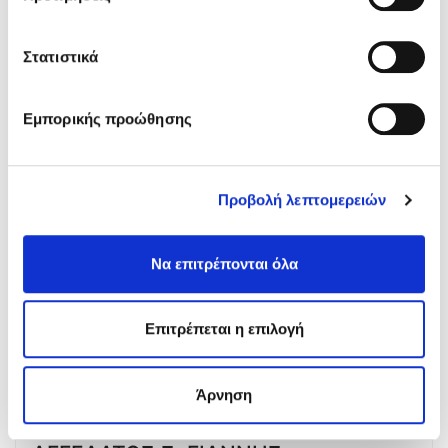
Τηλ.:
2109313123
Στατιστικά
ΑΓΑΛΙΩΤΗ ΑΦΟΙ Ο.Ε.
Εμπορικής προώθησης
ΚΑΡΑΟΛΗ & ΔΗΜΗΤΡΙΟΥ 41, ΠΕΡΑΜΑ
ΑΤΤΙΚΗ, 18863
Τηλ.:
2104021774
Προβολή λεπτομερειών
Να επιτρέπονται όλα
ΑΓΓΕΛΑΚΗ ΕΛΕΝΗ
ΡΟΔΟΠΟΛΗ, ΚΑΤΩ ΠΟΡΟΙΑ
Επιτρέπεται η επιλογή
ΣΕΡΡΕΣ, 62055
Τηλ.:
2327022286
Άρνηση