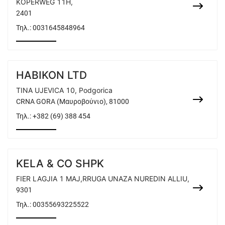
KOPERWEG 11H,
2401
Τηλ.:
0031645848964
HABIKON LTD
TINA UJEVICA 10, Podgorica
CRNA GORA (Μαυροβούνιο), 81000
Τηλ.:
+382 (69) 388 454
KELA & CO SHPK
FIER LAGJIA 1 MAJ,RRUGA UNAZA NUREDIN ALLIU,
9301
Τηλ.:
00355693225522