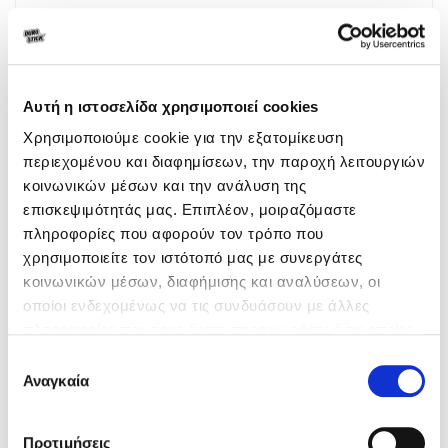
SIA "KRASU CENTRS"
KASTRANES STREET 7-30,
0
Τηλ.:
0037125724140
Αυτή η ιστοσελίδα χρησιμοποιεί cookies
Χρησιμοποιούμε cookie για την εξατομίκευση
περιεχομένου και διαφημίσεων, την παροχή λειτουργιών
κοινωνικών μέσων και την ανάλυση της
STOJKU AS. SHPETIM
επισκεψιμότητάς μας. Επιπλέον, μοιραζόμαστε
2ο ΧΛΜ. ΠΤΟΛΕΜΑΙΔΑΣ-ΓΑΛΑΤΕΙΑΣ, ΠΤΟΛΕΜΑΙΔΑ
πληροφορίες που αφορούν τον τρόπο που
ΚΟΖΑΝΗ, 50200
χρησιμοποιείτε τον ιστότοπό μας με συνεργάτες
Τηλ.:
2463506188
κοινωνικών μέσων, διαφήμισης και αναλύσεων, οι
οποίοι ενδεχομένως να τις συνδυάσουν με άλλες
πληροφορίες που τους έχετε παραχωρήσει ή τις οποίες
έχουν συλλέξει σε σχέση με την από μέρους σας χρήση
Επιλογή
THE COLORLAND E.E.
των υπηρεσιών τους.
Αναγκαία
συγκατάθεσης
ΕΥΡΥΔΑΜΑΝΤΟΣ 35, ΝΕΟΣ ΚΟΣΜΟΣ
ΑΤΤΙΚΗ, 11745
Προτιμήσεις