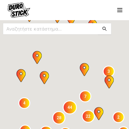
3
7
4
44
22
2
28