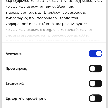
περιεχομένου και διαφημίσεων, την παροχή λειτουργιών
κοινωνικών μέσων και την ανάλυση της
επισκεψιμότητάς μας. Επιπλέον, μοιραζόμαστε
πληροφορίες που αφορούν τον τρόπο που
χρησιμοποιείτε τον ιστότοπό μας με συνεργάτες
κοινωνικών μέσων, διαφήμισης και αναλύσεων, οι
οποίοι ενδεχομένως να τις συνδυάσουν με άλλες
πληροφορίες που τους έχετε παραχωρήσει ή τις οποίες
έχουν συλλέξει σε σχέση με την από μέρους σας χρήση
Επιλογή
των υπηρεσιών τους.
Αναγκαία
συγκατάθεσης
Hydrostop 2 Συστατικών
ΣΤΕΓΑΝΩΤΙΚΑ ΤΑΡΑΤΣΩΝ
Προτιμήσεις
Εύκαμπτο, λευκό, τσιμεντοειδές
στεγανωτικό για ταράτσες και κάθετες
Στατιστικά
επιφάνειες
Εμπορικής προώθησης