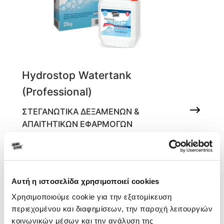
Hydrostop Watertank
(Professional)
ΣΤΕΓΑΝΩΤΙΚΑ ΔΕΞΑΜΕΝΩΝ &
ΑΠΑΙΤΗΤΙΚΩΝ ΕΦΑΡΜΟΓΩΝ
Εύκαμπτο, γκρι, επαλειφόμενο
στεγανωτικό κονίαμα 2 συστατικών για
ειδικές εφαρμογές & απαιτητικές
στεγανώσεις. Ιδανικό και για δεξαμενές
πόσιμου νερού.
Αυτή η ιστοσελίδα χρησιμοποιεί cookies
ΝΕΟ
ΠΡΟΪΟΝ
Χρησιμοποιούμε cookie για την εξατομίκευση
περιεχομένου και διαφημίσεων, την παροχή λειτουργιών
κοινωνικών μέσων και την ανάλυση της