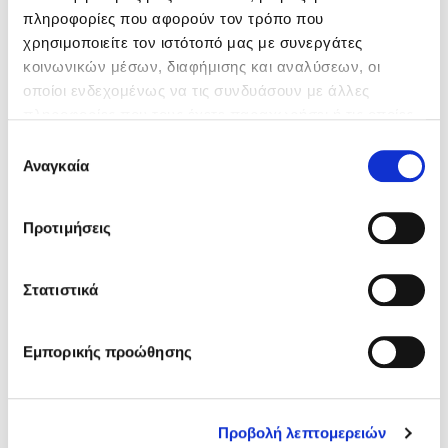
πληροφορίες που αφορούν τον τρόπο που
χρησιμοποιείτε τον ιστότοπό μας με συνεργάτες
κοινωνικών μέσων, διαφήμισης και αναλύσεων, οι
οποίοι ενδεχομένως να τις συνδυάσουν με άλλες
πληροφορίες που τους έχετε παραχωρήσει ή τις οποίες
έχουν συλλέξει σε σχέση με την από μέρους σας χρήση
Επιλογή
των υπηρεσιών τους.
Αναγκαία
συγκατάθεσης
D-33
ΕΠΟΞΕΙΔΙΚΕΣ ΚΟΛΛΕΣ - ΡΗΤΙΝΕΣ
Προτιμήσεις
Ενέσιμη εποξειδική ρητίνη 2 συστατικών
Στατιστικά
Εμπορικής προώθησης
Προβολή λεπτομερειών