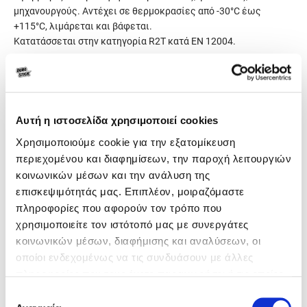
μηχανουργούς. Αντέχει σε θερμοκρασίες από -30°C έως
+115°C, λιμάρεται και βάφεται.
Κατατάσσεται στην κατηγορία R2T κατά ΕΝ 12004.
Γενικά χαρακτηριστικά
Αυτή η ιστοσελίδα χρησιμοποιεί cookies
Κατανάλωση
Ανάλογα με την εφαρμογή
Χρησιμοποιούμε cookie για την εξατομίκευση
Συσκευασία
400gr
(200gr A+200gr B)
περιεχομένου και διαφημίσεων, την παροχή λειτουργιών
κοινωνικών μέσων και την ανάλυση της
Χρώμα
Γκρι
επισκεψιμότητάς μας. Επιπλέον, μοιραζόμαστε
πληροφορίες που αφορούν τον τρόπο που
χρησιμοποιείτε τον ιστότοπό μας με συνεργάτες
κοινωνικών μέσων, διαφήμισης και αναλύσεων, οι
οποίοι ενδεχομένως να τις συνδυάσουν με άλλες
πληροφορίες που τους έχετε παραχωρήσει ή τις οποίες
έχουν συλλέξει σε σχέση με την από μέρους σας χρήση
Επιλογή
των υπηρεσιών τους.