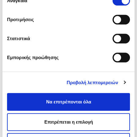
Αναγκαία
συγκατάθεσης
Γενικά χαρακτηριστικά
Προτιμήσεις
Στατιστικά
ΤΕΧΝΙΚΟ ΦΥΛΛΑΔΙΟ
ΔΕΛΤΙΟ ΔΕΔΟΜΕΝΩΝ ΑΣΦΑΛΕΙΑΣ (Α)
Εμπορικής προώθησης
ΔΕΛΤΙΟ ΔΕΔΟΜΕΝΩΝ ΑΣΦΑΛΕΙΑΣ (Β)
Προβολή λεπτομερειών
ΕΝΤΥΠΟ “ΜΑΣΤΟΡΕΜΑΤΑ”
Να επιτρέπονται όλα
ΕΝΔΙΑΦΈΡΟΜΑΙ ΝΑ ΤΟ ΑΠΟΚΤΉΣΩ
Επιτρέπεται η επιλογή