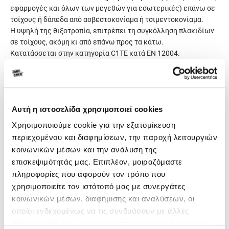
εφαρμογές και όλων των μεγεθών για εσωτερικές) επάνω σε
τοίχους ή δάπεδα από ασβεστοκονίαμα ή τσιμεντοκονίαμα.
Η υψηλή της θιξοτροπία, επιτρέπει τη συγκόλληση πλακιδίων
σε τοίχους, ακόμη κι από επάνω προς τα κάτω.
Κατατάσσεται στην κατηγορία C1TE κατά ΕΝ 12004.
Γενικά χαρακτηριστικά
Αυτή η ιστοσελίδα χρησιμοποιεί cookies
Κατανάλωση
3-5kg/m²
Χρησιμοποιούμε cookie για την εξατομίκευση
περιεχομένου και διαφημίσεων, την παροχή λειτουργιών
Συσκευασία
25kg
κοινωνικών μέσων και την ανάλυση της
Χρώμα
Λευκό
επισκεψιμότητάς μας. Επιπλέον, μοιραζόμαστε
πληροφορίες που αφορούν τον τρόπο που
χρησιμοποιείτε τον ιστότοπό μας με συνεργάτες
κοινωνικών μέσων, διαφήμισης και αναλύσεων, οι
οποίοι ενδεχομένως να τις συνδυάσουν με άλλες
πληροφορίες που τους έχετε παραχωρήσει ή τις οποίες