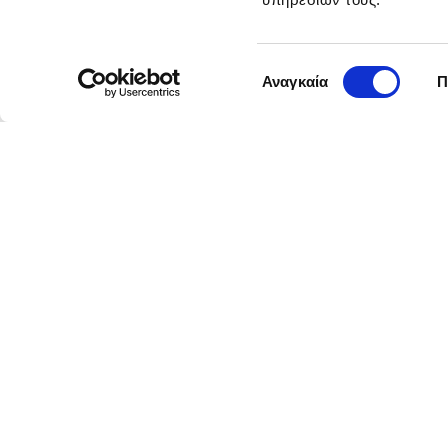
Επιλογή
Αναγκαία
Π
συγκατάθεσης
TΕΧΝΙΚΉ ΥΠΟΣΤΉΡΙΞΗ
210 55 16 500
technical@durostick.gr