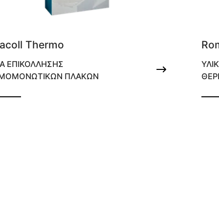
racoll Thermo
Ro
ΚΑ ΕΠΙΚΟΛΛΗΣΗΣ
ΥΛΙ
ΜΟΜΟΝΩΤΙΚΩΝ ΠΛΑΚΩΝ
ΘΕΡ
λισμένη κόλλα θερμομονωτικών πλακών
Ινοπ
οίχους και ταράτσες
για τ