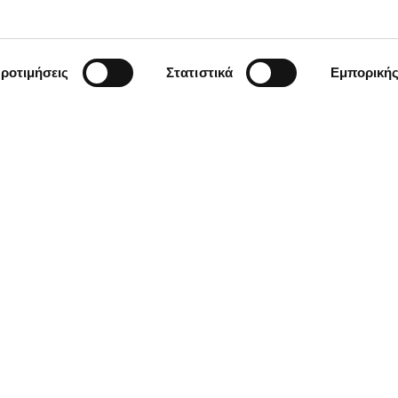
ροτιμήσεις
Στατιστικά
Εμπορική
ΣΧΕΤΙΚΑ ΜΕ ΕΜΑΣ
ΕΡΓΑ
ΝΕΑ - ΑΡΘΡΑ
ΕΠΙΚΟΙΝΩΝΙΑ
ΚΑΡΙΕΡΑ
ΥΠΟΒΟΛΗ ΑΝΑΦΟΡΑΣ