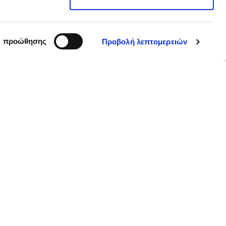
ς προώθησης
Προβολή λεπτομερειών
Follow us
Eγγραφείτε στο Newsletter μας
για να λαμβάνετε πρώτοι τα νέα
μας!
Συναινώ στη λήψη ενημερωτικού υλικού