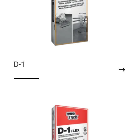
D-1
Επαλειφόμενο κονίαμα στεγανοποίησης
τοιχίων, δαπέδων, υπογείων & στεγών