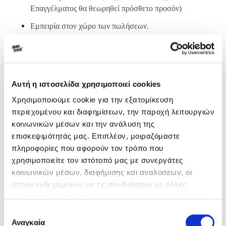
Επαγγέλματος θα θεωρηθεί πρόσθετο προσόν)
Εμπειρία στον χώρο των πωλήσεων.
Πολύ καλή γνώση χειρισμού Η/Υ (Γνώση CRM
Συστήματος θα θεωρηθεί πρόσθετο προσόν)
Κάτοχος διπλώματος οδήγησης
Αυτή η ιστοσελίδα χρησιμοποιεί cookies
Βασικές αρμοδιότητες:
Χρησιμοποιούμε cookie για την εξατομίκευση
περιεχομένου και διαφημίσεων, την παροχή λειτουργιών
Διαχείριση και ανάπτυξη πελατολογίου
κοινωνικών μέσων και την ανάλυση της
Αναζήτηση δυνητικών πελατών με σκοπό τη διεύρυνση
επισκεψιμότητάς μας. Επιπλέον, μοιραζόμαστε
του πελατολογίου
πληροφορίες που αφορούν τον τρόπο που
χρησιμοποιείτε τον ιστότοπό μας με συνεργάτες
Διερεύνηση των αναγκών των πελατών και προσφορά
κοινωνικών μέσων, διαφήμισης και αναλύσεων, οι
ολοκληρωμένων λύσεων
οποίοι ενδεχομένως να τις συνδυάσουν με άλλες
Παρακολούθηση των συνθηκών και τάσεων της αγοράς
πληροφορίες που τους έχετε παραχωρήσει ή τις οποίες
και του ανταγωνισμού
έχουν συλλέξει σε σχέση με την από μέρους σας χρήση
Επιλογή
Επίτευξη στόχων
των υπηρεσιών τους.
Αναγκαία
συγκατάθεσης