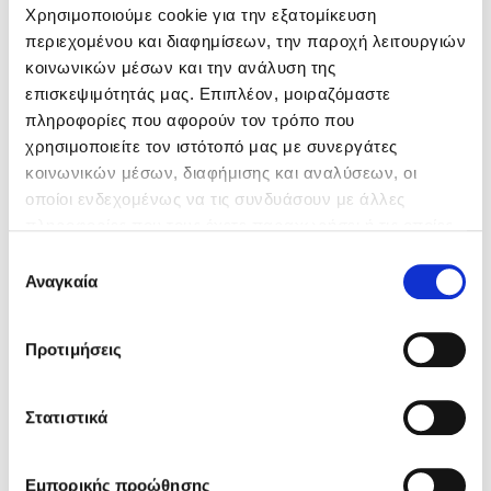
Χρησιμοποιούμε cookie για την εξατομίκευση
περιεχομένου και διαφημίσεων, την παροχή λειτουργιών
Διαστάσεις
ΠΛΑΤΟΣ ΜΗΚΟΣ
κοινωνικών μέσων και την ανάλυση της
50mm 2,50m
επισκεψιμότητάς μας. Επιπλέον, μοιραζόμαστε
60mm 2,50m
πληροφορίες που αφορούν τον τρόπο που
70mm 2,50m
χρησιμοποιείτε τον ιστότοπό μας με συνεργάτες
80mm 2,50m
κοινωνικών μέσων, διαφήμισης και αναλύσεων, οι
100mm 2,50m
οποίοι ενδεχομένως να τις συνδυάσουν με άλλες
πληροφορίες που τους έχετε παραχωρήσει ή τις οποίες
έχουν συλλέξει σε σχέση με την από μέρους σας χρήση
Επιλογή
των υπηρεσιών τους.
Αναγκαία
συγκατάθεσης
Γενικά χαρακτηριστικά
Προτιμήσεις
ΕΝΤΥΠΟ "THERMOSEAL"
Στατιστικά
Εμπορικής προώθησης