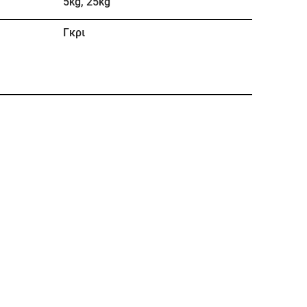
5kg, 25kg
Γκρι