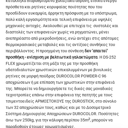
κατάλληλα διαβαθμισμένα χαλαζιακά αδρανή, ειδικά ενεργά
πρόσθετα και ρητίνες κορυφαίας ποιότητας που του
προσδίδουν ευκαμψία, άρρηκτη πρόσφυση με το υπόστρωμα,
πολύ καλή εργασιμότητα και τελική επιφάνεια με υψηλές
μηχανικές αντοχές. Ακολουθεί με επιτυχία τις συστολές και
διαστολές των επιφανειών χωρίς να ρηγματώνει, μένει
ανεπηρέαστο από μικροδονήσεις, ενώ αντέχει στις απότομες
θερμοκρασιακές μεταβολές και τις αντίξοες συνθήκες του
περιβάλλοντος. Η προηγμένη του σύνθεση
δεν ‘απαιτεί’
προσθήκη - ενίσχυση με βελτιωτικά γαλακτώματα
. Η DS-252
FLEX χρωματίζεται στη μάζα της με την προσθήκη
υδατοδιαλυτών χρωστικών επικαλυμμένων με βινυλικές
ρητίνες σε μορφή πούδρας DUROCOLOR POWDER-C 96
αποχρώσεων ή με επίπαση των χρωστικών στην επιφάνειά
της. Μπορείτε να δημιουργήσετε τις δικές σας μοναδικές
τεχνοτροπίες επάνω στην επιφάνεια της πατητής με τους
τσιμεντοειδείς ΑΡΜΟΣΤΟΚΟΥΣ της DUROSTICK, στο σύνολο
των 32 αποχρώσεών τους, καθώς και με το Δοσομετρικό
Σύστημα Δημιουργίας Αποχρώσεων DUROCOLOR. Ποσότητες
²
άνω των 250kg, για την κάλυψη περίπου 35m
, μπορούν να
παραδοθούν έτοιμες χρωματισμένες.