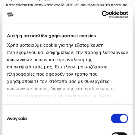
Κατατάσσεται στην κατηγορία PCC R3 σύμφωνα με το πρότυπο
EN 1504-3 και ως υλικό επικάλυψης δαπέδων στην κατηγορία
CT-C30-F7-AR2 σύμφωνα με το πρότυπο EN 13813.
Γενικά χαρακτηριστικά
Αυτή η ιστοσελίδα χρησιμοποιεί cookies
Χρησιμοποιούμε cookie για την εξατομίκευση
περιεχομένου και διαφημίσεων, την παροχή λειτουργιών
Κατανάλωση
7kg/m² ανά 5mm πάχους
κοινωνικών μέσων και την ανάλυση της
στρώσης
επισκεψιμότητάς μας. Επιπλέον, μοιραζόμαστε
πληροφορίες που αφορούν τον τρόπο που
Συσκευασία
25kg
χρησιμοποιείτε τον ιστότοπό μας με συνεργάτες
κοινωνικών μέσων, διαφήμισης και αναλύσεων, οι
Χρώμα
12 αποχρώσεις
οποίοι ενδεχομένως να τις συνδυάσουν με άλλες
πληροφορίες που τους έχετε παραχωρήσει ή τις οποίες
έχουν συλλέξει σε σχέση με την από μέρους σας χρήση
Επιλογή
των υπηρεσιών τους.
Αναγκαία
συγκατάθεσης