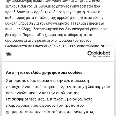
την αρμολόγηση πλακιδίων, γρανιτών και ψηφίδων. Είναι
εμπλουτισμένος με βινυλικές ρητίνες (vinyl acetate) που
προσδίδουν στον αρμόστοκο άριστη εργασιμότητα, ενώ ο
καθαρισμός μετά το τέλος της αρμολόγησης γίνεται πλέον
εύκολη υπόθεση για τον επαγγελματία. Η τελική επιφάνεια
είναι υαλώδης, υδαταπωθητική και δεν συγκρατεί ρύπους και
βακτήρια. Παρουσιάζει χρωματική σταθερότητα και
ομοιομορφία ανεπηρέαστη στο πέρασμα του χρόνου.
Εφαρμόζεται σε εσωτερικούς και εξωτερικούς χώρους, σε
τοίχους και δάπεδα. Διατίθεται σε 35 ανεξίτηλους
χρωματισμούς.
Κατατάσσεται στην κατηγορία CG2/WAr κατά ΕΝ 13888.
Αυτή η ιστοσελίδα χρησιμοποιεί cookies
Γενικά χαρακτηριστικά
Χρησιμοποιούμε cookie για την εξατομίκευση
περιεχομένου και διαφημίσεων, την παροχή λειτουργιών
κοινωνικών μέσων και την ανάλυση της
Κατανάλωση
350-900gr/m², ανάλογα από
επισκεψιμότητάς μας. Επιπλέον, μοιραζόμαστε
το πλάτος, το βάθος του
πληροφορίες που αφορούν τον τρόπο που
αρμού και τις διαστάσεις
χρησιμοποιείτε τον ιστότοπό μας με συνεργάτες
των πλακιδίων