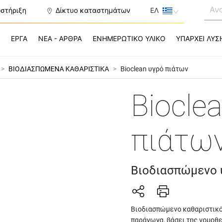
οστήριξη
Δίκτυο καταστημάτων
ΕΛ
Σ
ΕΡΓΑ
ΝΕΑ - ΑΡΘΡΑ
ΕΝΗΜΕΡΩΤΙΚΟ ΥΛΙΚΟ
ΥΠΑΡΧΕΙ ΛΥΣ
>
ΒΙΟΔΙΑΣΠΩΜΕΝΑ ΚΑΘΑΡΙΣΤΙΚΑ
>
Bioclean υγρό πιάτων
Biocle
πιάτω
Βιοδιασπώμενο 
Βιοδιασπώμενο καθαριστικό
παράγωγα, βάσει της νομοθε