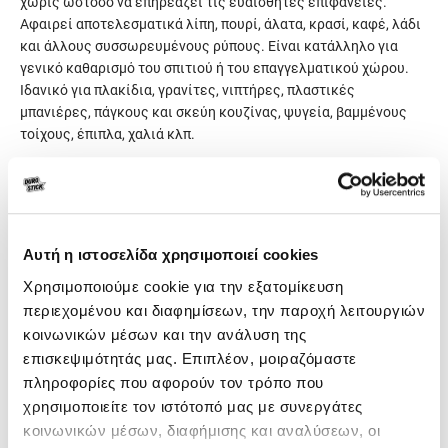
χωρίς ωστόσο να επηρεάζει τις ευαίσθητες επιφάνειες.
Αφαιρεί αποτελεσματικά λίπη, πουρί, άλατα, κρασί, καφέ, λάδι
και άλλους συσσωρευμένους ρύπους. Είναι κατάλληλο για
γενικό καθαρισμό του σπιτιού ή του επαγγελματικού χώρου.
Ιδανικό για πλακίδια, γρανίτες, νιπτήρες, πλαστικές
μπανιέρες, πάγκους και σκεύη κουζίνας, ψυγεία, βαμμένους
τοίχους, έπιπλα, χαλιά κλπ.
Γενικά χαρακτηριστικά
Αυτή η ιστοσελίδα χρησιμοποιεί cookies
Κατανάλωση
1lt/12-14m² επιφάνειας.
Για καθημερινή φροντίδα:
Χρησιμοποιούμε cookie για την εξατομίκευση
Προτείνεται η προσθήκη
περιεχομένου και διαφημίσεων, την παροχή λειτουργιών
50ml ΒΙΟCLEAN ανά 1lt
κοινωνικών μέσων και την ανάλυση της
vερού καθαρισμού ή
επισκεψιμότητάς μας. Επιπλέον, μοιραζόμαστε
σφουγγαρίσματος.
πληροφορίες που αφορούν τον τρόπο που
χρησιμοποιείτε τον ιστότοπό μας με συνεργάτες
κοινωνικών μέσων, διαφήμισης και αναλύσεων, οι