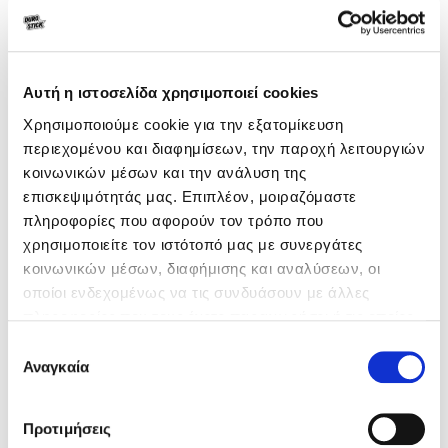
τοιχωμάτων των βόθρων. Αποφεύγεται έτσι η υπερχείλιση, οι
δυσάρεστες οσμές και οι συχνές εκκενώσεις, κάνοντας
οικονομία. Εφαρμόζεται στην αρχή του δικτύου αποχέτευσης
είτε απευθείας ανοίγοντας το φρεάτιο.
Αυτή η ιστοσελίδα χρησιμοποιεί cookies
Χρησιμοποιούμε cookie για την εξατομίκευση
περιεχομένου και διαφημίσεων, την παροχή λειτουργιών
Γενικά χαρακτηριστικά
κοινωνικών μέσων και την ανάλυση της
επισκεψιμότητάς μας. Επιπλέον, μοιραζόμαστε
πληροφορίες που αφορούν τον τρόπο που
Κατανάλωση
600-800gr/m³, ανάλογα με
χρησιμοποιείτε τον ιστότοπό μας με συνεργάτες
τη χρήση
κοινωνικών μέσων, διαφήμισης και αναλύσεων, οι
οποίοι ενδεχομένως να τις συνδυάσουν με άλλες
Συσκευασία
5kg
πληροφορίες που τους έχετε παραχωρήσει ή τις οποίες
έχουν συλλέξει σε σχέση με την από μέρους σας χρήση
Επιλογή
των υπηρεσιών τους.
Αναγκαία
συγκατάθεσης
Γενικά χαρακτηριστικά
Προτιμήσεις