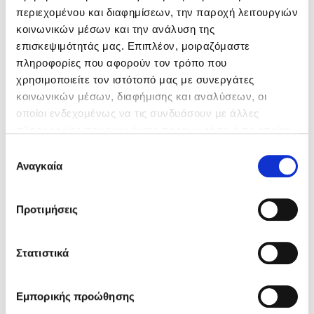
περιεχομένου και διαφημίσεων, την παροχή λειτουργιών
κοινωνικών μέσων και την ανάλυση της
Κατανάλωση
•
Ως προεπαλειφόμενο για
επισκεψιμότητάς μας. Επιπλέον, μοιραζόμαστε
QUARTZ DECO
: 0,3-
πληροφορίες που αφορούν τον τρόπο που
0,6kg/m², ανάλογα με το
χρησιμοποιείτε τον ιστότοπό μας με συνεργάτες
υπόστρωμα.
κοινωνικών μέσων, διαφήμισης και αναλύσεων, οι
•
Ως επισκευαστικός
οποίοι ενδεχομένως να τις συνδυάσουν με άλλες
στόκος
: 1,5-1,8 kg/m²/mm
πληροφορίες που τους έχετε παραχωρήσει ή τις οποίες
πάχους στρώσης.
έχουν συλλέξει σε σχέση με την από μέρους σας χρήση
Επιλογή
των υπηρεσιών τους.
Αναγκαία
συγκατάθεσης
Συσκευασία
Σετ των 2,5kg (A: 1250gr, B:
1250gr)
Προτιμήσεις
Χρώμα
Μπεζ
Στατιστικά
Εμπορικής προώθησης