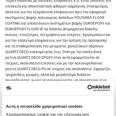
τσιμεντοσανίδα, μεταλλικές επιφάνειες κ.ά. Είναι ιδανικός για
επισκευή και αποκατάσταση φθορών (σφράγιση, στοκάρισμα),
αλλά και για την εξομάλυνση επιφανειών πριν την εφαρμογή
συστήματος βαφής πολυουρίας δαπέδων POLYUREA FLOOR
COATING και εποξειδικών συστημάτων βαφής DUROEPOXY και
DUROEPOXY FLOOR SF σε δάπεδα, βιομηχανικά δάπεδα,
πισίνες, ντουζιέρες, σιντριβάνια και στέρνες. Χρησιμοποιείται
για την επάλειψη επιφανειών, για την αύξηση της πρόσφυσης
και τη σταθεροποίηση του μείγματος χαλαζιακών αδρανών
QUARTZ DECO κοκκομετρίας έως 2mm με την εποξειδική
ρητίνη QUARTZ DECO EPOXY όταν αυτά εφαρμόζονται σε
τοίχους, σκαλοπάτια ή πισίνες και με την πολυουρεθανική
ρητίνη QUARTZ DECO PU σε τοίχους και σκαλοπάτια. Σφραγίζει
τριχοειδείς ρωγμές, αλλά και μεγαλύτερα διάκενα
σκυροδέματος, χωρίς να συρρικνώνεται, να ρηγματώνει ή να
‘κρεμάει’ στις κάθετες επιφάνειες.
Κατατάσσεται ως δομικό συνδετικό σκυροδέματος κατά EN
1504-4 και στην κατηγορία RG κατά EN 13888.
Αυτή η ιστοσελίδα χρησιμοποιεί cookies
Γενικά χαρακτηριστικά
Χρησιμοποιούμε cookie για την εξατομίκευση