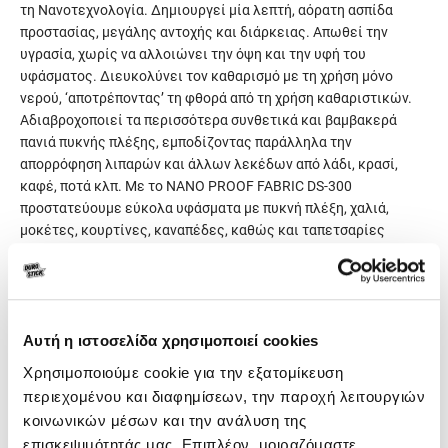
τη Νανοτεχνολογία. Δημιουργεί μία λεπτή, αόρατη ασπίδα
προστασίας, μεγάλης αντοχής και διάρκειας. Απωθεί την
υγρασία, χωρίς να αλλοιώνει την όψη και την υφή του
υφάσματος. Διευκολύνει τον καθαρισμό με τη χρήση μόνο
νερού, ‘αποτρέποντας’ τη φθορά από τη χρήση καθαριστικών.
Aδιαβροχοποιεί τα περισσότερα συνθετικά και βαμβακερά
πανιά πυκνής πλέξης, εμποδίζοντας παράλληλα την
απορρόφηση λιπαρών και άλλων λεκέδων από λάδι, κρασί,
καφέ, ποτά κλπ. Με το NANO PROOF FABRIC DS-300
προστατεύουμε εύκολα υφάσματα με πυκνή πλέξη, χαλιά,
μοκέτες, κουρτίνες, καναπέδες, καθώς και ταπετσαρίες
αυτοκινήτων από ύφασμα. Επίσης, τεντόπανα, καραβόπανα,
αθλητικά υποδήματα, τσάντες και γενικά κάθε αντικείμενο, το
οποίο χρησιμοποιεί ύφασμα στη δομή και σύνθεσή του.
Αυτή η ιστοσελίδα χρησιμοποιεί cookies
Γενικά χαρακτηριστικά
Χρησιμοποιούμε cookie για την εξατομίκευση
περιεχομένου και διαφημίσεων, την παροχή λειτουργιών
Κατανάλωση
Ανάλογα με τη φύση της
κοινωνικών μέσων και την ανάλυση της
επιφάνειας και την
επισκεψιμότητάς μας. Επιπλέον, μοιραζόμαστε