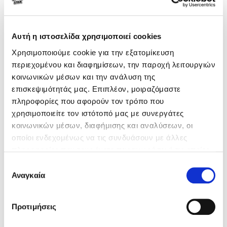
Αυτή η ιστοσελίδα χρησιμοποιεί cookies
Χρησιμοποιούμε cookie για την εξατομίκευση
περιεχομένου και διαφημίσεων, την παροχή λειτουργιών
κοινωνικών μέσων και την ανάλυση της
επισκεψιμότητάς μας. Επιπλέον, μοιραζόμαστε
πληροφορίες που αφορούν τον τρόπο που
χρησιμοποιείτε τον ιστότοπό μας με συνεργάτες
κοινωνικών μέσων, διαφήμισης και αναλύσεων, οι
οποίοι ενδεχομένως να τις συνδυάσουν με άλλες
πληροφορίες που τους έχετε παραχωρήσει ή τις οποίες
έχουν συλλέξει σε σχέση με την από μέρους σας χρήση
Επιλογή
των υπηρεσιών τους.
Αναγκαία
συγκατάθεσης
Προτιμήσεις