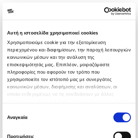
Αυτή η ιστοσελίδα χρησιμοποιεί cookies
Χρησιμοποιούμε cookie για την εξατομίκευση
περιεχομένου και διαφημίσεων, την παροχή λειτουργιών
κοινωνικών μέσων και την ανάλυση της
επισκεψιμότητάς μας. Επιπλέον, μοιραζόμαστε
πληροφορίες που αφορούν τον τρόπο που
χρησιμοποιείτε τον ιστότοπό μας με συνεργάτες
κοινωνικών μέσων, διαφήμισης και αναλύσεων, οι
οποίοι ενδεχομένως να τις συνδυάσουν με άλλες
πληροφορίες που τους έχετε παραχωρήσει ή τις οποίες
έχουν συλλέξει σε σχέση με την από μέρους σας χρήση
Επιλογή
των υπηρεσιών τους.
Διακοσμητικές επικαλύψεις -
Αναγκαία
συγκατάθεσης
επενδύσεις εσωτερικών &
Προτιμήσεις