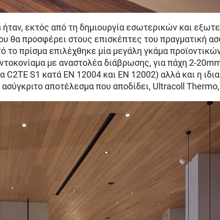
s ήταν, εκτός από τη δημιουργία εσωτερικών και εξω
υ θα προσφέρει στους επισκέπτες του πραγματική ασφά
υτό το πρίσμα επιλέχθηκε μία μεγάλη γκάμα προϊοντικ
εντοκονίαμα με αναστολέα διάβρωσης, για πάχη 2-20mm
α C2TE S1 κατά ΕΝ 12004 και EN 12002) αλλά και η ιδι
ο ασύγκριτο αποτέλεσμα που αποδίδει, Ultracoll Ther