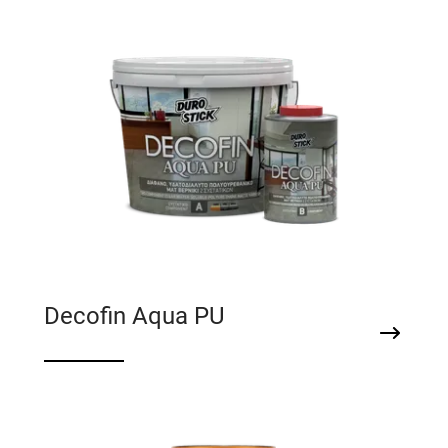
Decofin Aqua PU
Διάφανο, υδατοδιαλυτό, πολυουρεθανικό
ματ βερνίκι 2 συστατικών