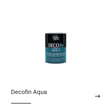
τσιμεντοκονία & φυσικές πέτρες
Decofin Aqua
Ακρυλικό ματ βερνίκι νερού για
τεχνοτροπίες σε κάθετες επιφάνειες