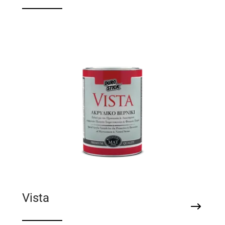
Βερνίκι πέτρας διαλύτου
Vista
Βερνίκι ματ διαλύτου για πατητή