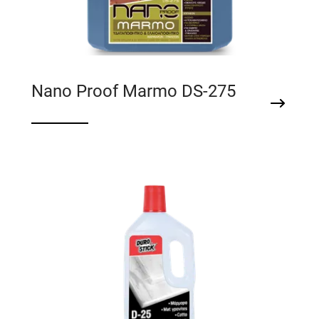
Nano Proof Marmo DS-275
Yδαταπωθητικό & ελαιοαπωθητικό
μαρμάρων και γρανιτών