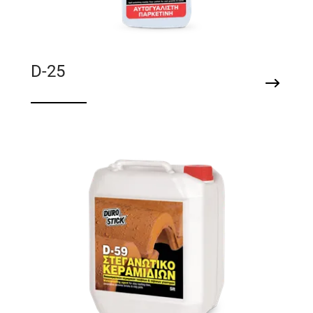
D-25
Αυτογυάλιστη παρκετίνη μαρμάρων, ματ
γρανιτών και cotto