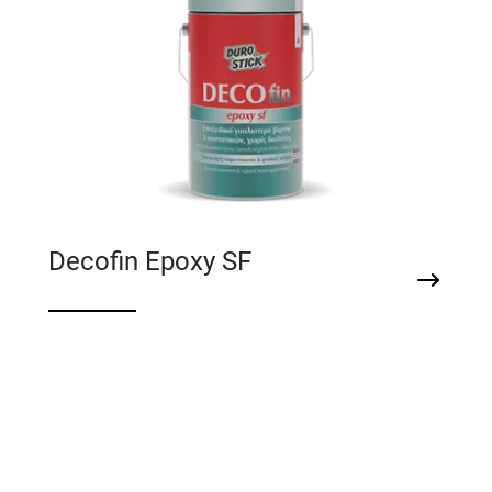
Decofin Epoxy SF
Εποξειδικό γυαλιστερό βερνίκι 2
συστατικών για πατητή τσιμεντοκονία &
φυσικές πέτρες