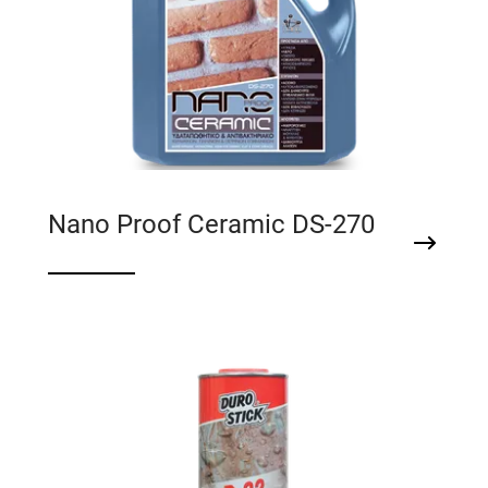
Nano Proof Ceramic DS-270
Yδαταπωθητικό σοβά, μπετόν, πήλινων &
πέτρινων επιφανειών