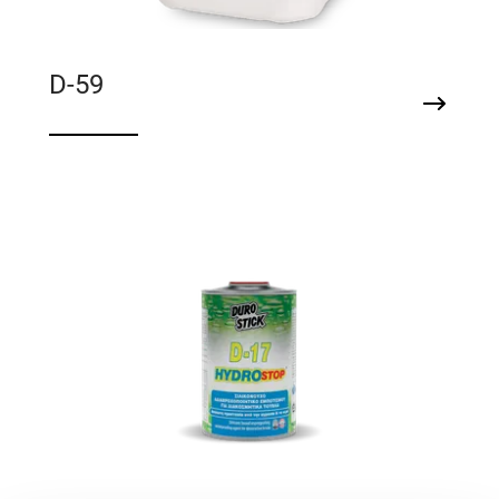
D-59
Στεγανωτικό κεραμιδιών, διακοσμητικών
κεραμικών τούβλων & πήλινων γλαστρών