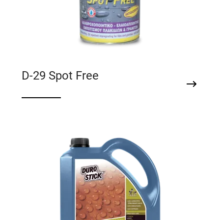
D-29 Spot Free
Αδιαβροχοποιητικό, ελαιοαπωθητικό
εμποτισμού πλακιδίων - γρανιτών