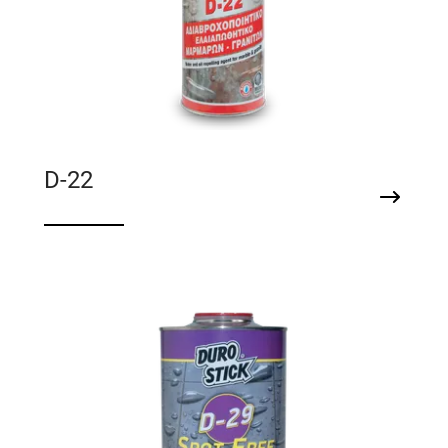
D-22
Αδιαβροχοποιητικό, ελαιοαπωθητικό
μαρμάρων & γρανιτών