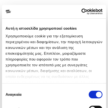
D-17 Hydrostop
Σιλικονούχο αδιαβροχοποιητικό εμποτισμού
για διακοσμητικά τούβλα
Αυτή η ιστοσελίδα χρησιμοποιεί cookies
Χρησιμοποιούμε cookie για την εξατομίκευση
περιεχομένου και διαφημίσεων, την παροχή λειτουργιών
κοινωνικών μέσων και την ανάλυση της
επισκεψιμότητάς μας. Επιπλέον, μοιραζόμαστε
πληροφορίες που αφορούν τον τρόπο που
χρησιμοποιείτε τον ιστότοπό μας με συνεργάτες
κοινωνικών μέσων, διαφήμισης και αναλύσεων, οι
οποίοι ενδεχομένως να τις συνδυάσουν με άλλες
πληροφορίες που τους έχετε παραχωρήσει ή τις οποίες
έχουν συλλέξει σε σχέση με την από μέρους σας χρήση
Επιλογή
των υπηρεσιών τους.
Αναγκαία
συγκατάθεσης