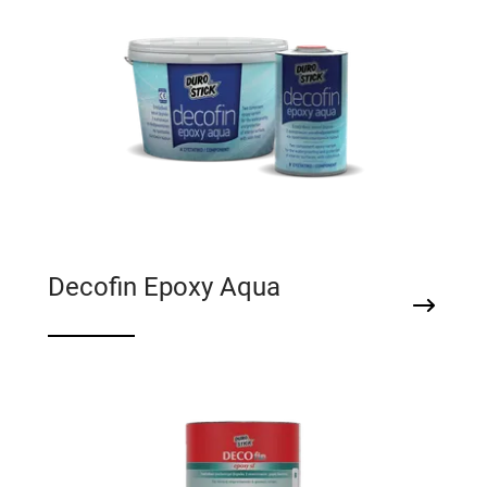
Decofin Epoxy Aqua
Εποξειδικό, σατινέ βερνίκι 2 συστατικών, για
αδιαβροχοποίηση και προστασία
εσωτερικών χώρων