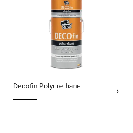
Decofin Polyurethane
Πολυουρεθανικό ματ βερνίκι 2 συστατικών
για πατητή τσιμεντοκονία & φυσικές πέτρες