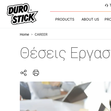
PRODUCTS
ABOUT US
PR
Home
>
CAREER
Θέσεις Εργασ